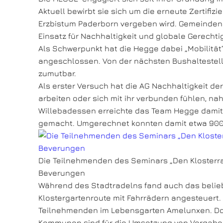
Aktuell bewirbt sie sich um die erneute Zertifizi
Erzbistum Paderborn vergeben wird. Gemeinden 
Einsatz für Nachhaltigkeit und globale Gerechtig
Als Schwerpunkt hat die Hegge dabei „Mobilität
angeschlossen. Von der nächsten Bushaltestell
zumutbar.
Als erster Versuch hat die AG Nachhaltigkeit d
arbeiten oder sich mit ihr verbunden fühlen, nah
Willebadessen erreichte das Team Hegge damit P
gemacht. Umgerechnet konnten damit etwa 900
Die Teilnehmenden des Seminars „Den Klosterra
Beverungen
Während des Stadtradelns fand auch das belie
Klostergartenroute mit Fahrrädern angesteuert.
Teilnehmenden im Lebensgarten Amelunxen. Dort 
Kommunen sind für die Umsetzung von Vorgaben 