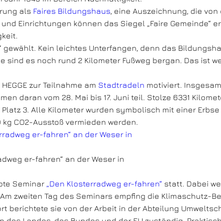
erung als
Faires Bildungshaus
, eine Auszeichnung, die von 
und Einrichtungen können das Siegel „Faire Gemeinde“ e
keit.
“ gewählt. Kein leichtes Unterfangen, denn das Bildungsha
e sind es noch rund 2 Kilometer Fußweg bergan. Das ist 
er HEGGE zur Teilnahme am
Stadtradeln
motiviert. Insgesam
men daran vom 28. Mai bis 17. Juni teil. Stolze 6331 Kilom
latz 3. Alle Kilometer wurden symbolisch mit einer Erbse 
 kg CO2-Ausstoß vermieden werden.
dweg er-fahren“ an der Weser in
bte Seminar
„Den Klosterradweg er-fahren“
statt. Dabei we
 Am zweiten Tag des Seminars empfing die Klimaschutz-Beau
berichtete sie von der Arbeit in der Abteilung Umweltschu
des Landes, des Bundes und der EU zuständig. Praktisch