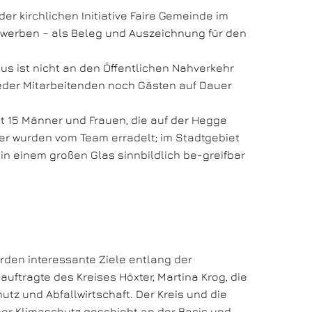
der kirchlichen Initiative Faire Gemeinde im
rwerben – als Beleg und Auszeichnung für den
us ist nicht an den Öffentlichen Nahverkehr
weder Mitarbeitenden noch Gästen auf Dauer
t 15 Männer und Frauen, die auf der Hegge
eter wurden vom Team erradelt; im Stadtgebiet
in einem großen Glas sinnbildlich be-greifbar
rden interessante Ziele entlang der
ftragte des Kreises Höxter, Martina Krog, die
tz und Abfallwirtschaft. Der Kreis und die
er Klimaschutz geschieht an der Basis und