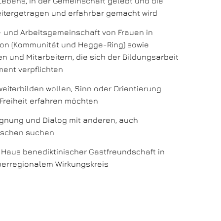
 Lebens, in der Gemeinschaft gelebt und die
weitergetragen und erfahrbar gemacht wird
- und Arbeitsgemeinschaft von Frauen in
tion (Kommunität und Hegge-Ring) sowie
en und Mitarbeitern, die sich der Bildungsarbeit
ment verpflichten
weiterbilden wollen, Sinn oder Orientierung
 Freiheit erfahren möchten
gnung und Dialog mit anderen, auch
nschen suchen
 Haus benediktinischer Gastfreundschaft in
berregionalem Wirkungskreis