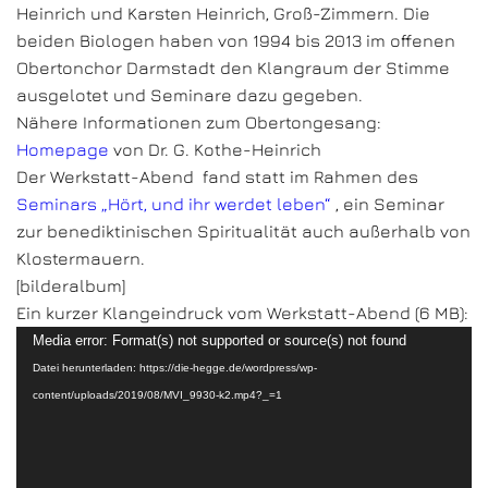
Heinrich und Karsten Heinrich, Groß-Zimmern. Die
beiden Biologen haben von 1994 bis 2013 im offenen
Obertonchor Darmstadt den Klangraum der Stimme
ausgelotet und Seminare dazu gegeben.
Nähere Informationen zum Obertongesang:
Homepage
von Dr. G. Kothe-Heinrich
Der Werkstatt-Abend fand statt im Rahmen des
Seminars „Hört, und ihr werdet leben“
, ein Seminar
zur benediktinischen Spiritualität auch außerhalb von
Klostermauern.
[bilderalbum]
Ein kurzer Klangeindruck vom Werkstatt-Abend (6 MB):
Video-
Media error: Format(s) not supported or source(s) not found
Player
Datei herunterladen: https://die-hegge.de/wordpress/wp-
content/uploads/2019/08/MVI_9930-k2.mp4?_=1