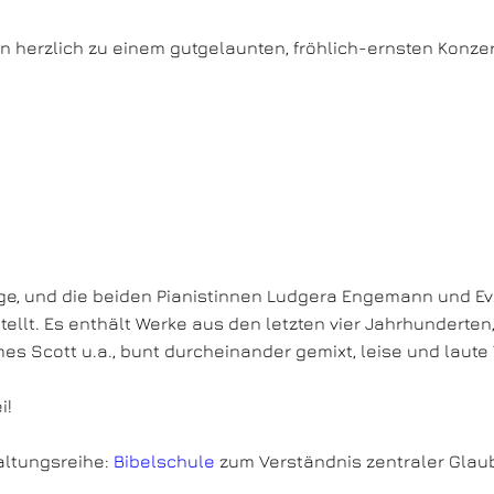
on herzlich zu einem gutgelaunten, fröhlich-ernsten Konz
ige, und die beiden Pianistinnen Ludgera Engemann und E
 Es enthält Werke aus den letzten vier Jahrhunderten, z
 Scott u.a., bunt durcheinander gemixt, leise und laute
i!
altungsreihe:
Bibelschule
zum Verständnis zentraler Glau