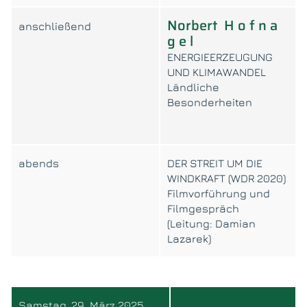
Norbert H o f n a
anschließend
g e l
ENERGIEERZEUGUNG
UND KLIMAWANDEL
Ländliche
Besonderheiten
abends
DER STREIT UM DIE
WINDKRAFT (WDR 2020)
Filmvorführung und
Filmgespräch
(Leitung: Damian
Lazarek)
Samstag, 29. März 2025