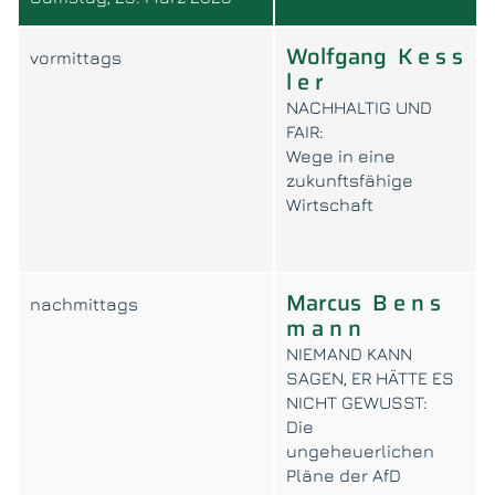
Wolfgang K e s s
vormittags
l e r
NACHHALTIG UND
FAIR:
Wege in eine
zukunftsfähige
Wirtschaft
Marcus B e n s
nachmittags
m a n n
NIEMAND KANN
SAGEN, ER HÄTTE ES
NICHT GEWUSST:
Die
ungeheuerlichen
Pläne der AfD