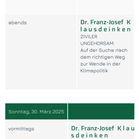
Dr. Franz-Josef K
abends
l a u s d e i n k e n
ZIVILER
UNGEHORSAM:
Auf der Suche nach
dem richtigen Weg
zur Wende in der
Klimapolitik
Sonntag, 30. März 2025
Dr. Franz-Josef K l a u
vormittags
s d e i n k e n