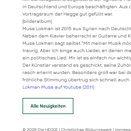
in Deutschland und Europa beschäftigten. Aus
Vortragsraum der Hegge gut gefüllt war.
[bilderalbum]
Musa Lokman ist 2015 aus Syrien nach Deutschla
Neben dem Klavier beherrscht er Guitarre und Ki
Musa Lokman sagt selbst:“Mit meiner Musik möc
traurig. Aber ich singe auch Lieder, an denen m
ein politisches Lied. Mir ist es einfach nur wic
Der Künstler verstand es geschickt, seine Zuhör
rasch erlernt wurden. Besonders groß war bei d
fröhliche Stimmung übertrug sich schnell auch a
Lokman Musa auf Youtube (2011)
Alle Neuigkeiten
© 2026 Die HEGGE | Christliches Bildungswerk |
Impres