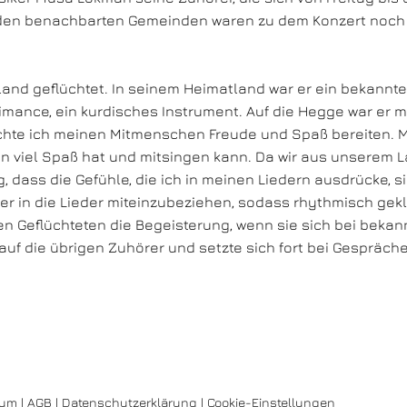
 den benachbarten Gemeinden waren zu dem Konzert noch
nd geflüchtet. In seinem Heimatland war er ein bekannter 
mance, ein kurdisches Instrument. Auf die Hegge war er mi
hte ich meinen Mitmenschen Freude und Spaß bereiten. Me
an viel Spaß hat und mitsingen kann. Da wir aus unserem L
htig, dass die Gefühle, die ich in meinen Liedern ausdrücke,
er in die Lieder miteinzubeziehen, sodass rhythmisch gekl
en Geflüchteten die Begeisterung, wenn sie sich bei bek
uf die übrigen Zuhörer und setzte sich fort bei Gespräche
sum
|
AGB
|
Datenschutzerklärung
|
Cookie-Einstellungen