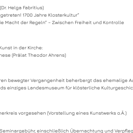
Dr. Helga Fabritius)
getreten! 1700 Jahre Klosterkultur“
e Macht der Regeln“ – Zwischen Freiheit und Kontrolle
Kunst in der Kirche:
hese (Prälat Theodor Ahrens)
ren bewegter Vergangenheit beherbergt das ehemalige Au
nds einziges Landesmuseum für klösterliche Kulturgeschic
erkreis vorgesehen (Vorstellung eines Kunstwerks o.Ä.)
 Seminargebühr, einschließlich Übernachtung und Verpfle