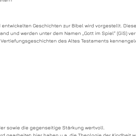
entwickelten Geschichten zur Bibel wird vorgestellt. Diese
nd und werden unter dem Namen „Gott im Spiel“ (GiS) verö
 Vertiefungsgeschichten des Altes Testaments kennengel
r sowie die gegenseitige Stärkung wertvoll.
d gearbeitet; hier haben u.a. die Theologie der Kindheit