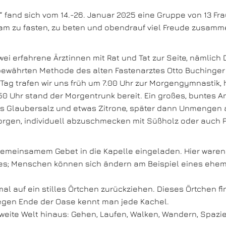
it“ fand sich vom 14.-26. Januar 2025 eine Gruppe von 13
sam zu fasten, zu beten und obendrauf viel Freude zusamm
i erfahrene Ärztinnen mit Rat und Tat zur Seite, nämlich D
 bewährten Methode des alten Fastenarztes Otto Buchinger
 Tag trafen wir uns früh um 7.00 Uhr zur Morgengymnastik,
50 Uhr stand der Morgentrunk bereit. Ein großes, buntes 
s Glaubersalz und etwas Zitrone, später dann Unmengen 
Morgen, individuell abzuschmecken mit Süßholz oder auch P
emeinsamem Gebet in die Kapelle eingeladen. Hier waren 
zes; Menschen können sich ändern am Beispiel eines ehe
al auf ein stilles Örtchen zurückziehen. Dieses Örtchen 
egen Ende der Oase kennt man jede Kachel.
 weite Welt hinaus: Gehen, Laufen, Walken, Wandern, Spazi