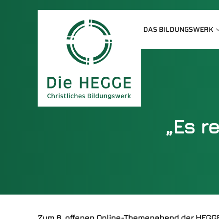
DAS BILDUNGSWERK
„Es r
Zum 8. offenen Online-Themenabend der HEGG