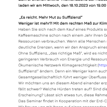
laden wir am Mittwoch, den 18.10.2023 von 19.00 
„Es reicht. Mehr Mut zu Suffizienz!“
Weniger ist mehr?! Mit dem rechten Maß zur Kli
Haben Sie sich nach dem Kauf eines Produkts sch
Kaffeemaschine schon nach einem Jahr ihren Gei
Ressourcen verbrauchen. Wenn alle Menschen so 
deutliche Grenzen, wenn wir den Anspruch eine
Ohne Suffizienz, „das richtige Maß“, wird es nic
geringeren Verbrauch von Energie und Ressource
Ökumenische Netzwerk Klimagerechtigkeit (
http
Suffizienz!“ ändern. Denn ein Weniger kann auch
Gesamtgesellschaftlich führt weniger Überfluss 
Wir möchten uns an diesem Abend einander erzäh
fällt schwer? Welche Hürden treten auf? Sind d
Erscheinung? Lässt sich etwas tun, diese Rah
Das Seminar findet in Kooperation mit der Erd-C
Wir freuen uns mit Ihnen auf einen spannenden