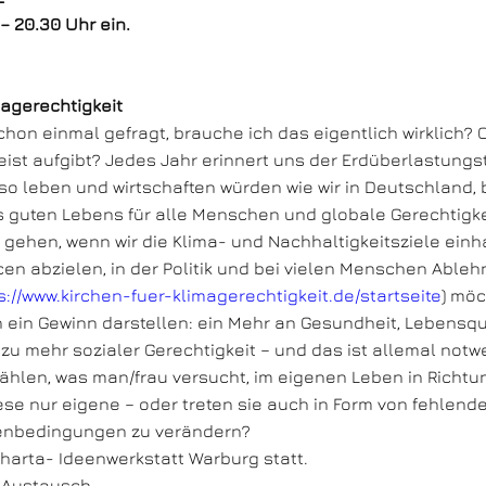
– 20.30 Uhr ein.
magerechtigkeit
on einmal gefragt, brauche ich das eigentlich wirklich? O
st aufgibt? Jedes Jahr erinnert uns der Erdüberlastungst
leben und wirtschaften würden wie wir in Deutschland, br
s guten Lebens für alle Menschen und globale Gerechtigk
ht gehen, wenn wir die Klima- und Nachhaltigkeitsziele ein
n abzielen, in der Politik und bei vielen Menschen Ableh
s://www.kirchen-fuer-klimagerechtigkeit.de/startseite
) möc
 ein Gewinn darstellen: ein Mehr an Gesundheit, Lebensqua
zu mehr sozialer Gerechtigkeit – und das ist allemal notw
len, was man/frau versucht, im eigenen Leben in Richtung
iese nur eigene – oder treten sie auch in Form von fehle
menbedingungen zu verändern?
harta- Ideenwerkstatt Warburg statt.
 Austausch.