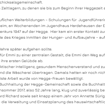
Schicksalsgemeinschaft.
eltlagern, zu denen sie bis zum Beginn ihrer Heggezeit a
flichen Weiterbildungen – Schulungen für Jugendführerinn
heim, an Wochenenden im Jugendhaus Hardehausen der Erz
nenkurs 1947 auf der Hegge. Hier kam ein erster Kontakt z
 des Krieges inmitten der Hunger- und Aufbaujahre – auf
Jahre später aufgehen sollte.
 für Emmi zu einer zentralen Gestalt, die Emmi den Weg auf
 ihre ersten Gelübde ab.
raktischer Intelligenz, gesundem Menschenverstand und z
d die Wäscherei übertragen. Damals hatten wir noch nich
eiste Arbeit wurde von Hegge-Frauen bewältigt.
e Buchhaltung der Hegge-Gemeinschaft sowie die Buchhal
hsommer 2017, also 52 Jahre lang, klug und zuverlässig bet
ard Richard sowie seit knapp einem Jahr von Annette Süri
e die Verwaltung und Einsatzplanung des hauswirtschaftlic