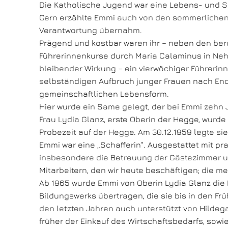
Die Katholische Jugend war eine Lebens- und 
Gern erzählte Emmi auch von den sommerlichen Z
Verantwortung übernahm.
Prägend und kostbar waren ihr – neben den beru
Führerinnenkurse durch Maria Calaminus in Ne
bleibender Wirkung – ein vierwöchiger Führerin
selbständigen Aufbruch junger Frauen nach Ende
gemeinschaftlichen Lebensform.
Hier wurde ein Same gelegt, der bei Emmi zehn 
Frau Lydia Glanz, erste Oberin der Hegge, wurde
Probezeit auf der Hegge. Am 30.12.1959 legte sie
Emmi war eine „Schafferin“. Ausgestattet mit p
insbesondere die Betreuung der Gästezimmer un
Mitarbeitern, den wir heute beschäftigen; die m
Ab 1965 wurde Emmi von Oberin Lydia Glanz di
Bildungswerks übertragen, die sie bis in den Frü
den letzten Jahren auch unterstützt von Hildeg
früher der Einkauf des Wirtschaftsbedarfs, sowi