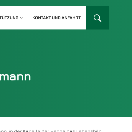
TÜTZUNG
KONTAKT UND ANFAHRT
smann
ann, in der Kapelle der Hegge das Lebensbild