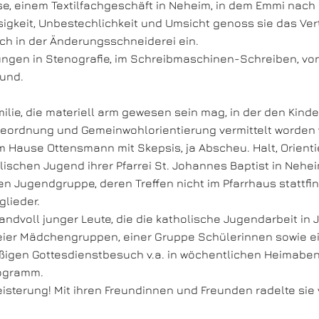
se, einem Textilfachgeschäft in Neheim, in dem Emmi nac
igkeit, Unbestechlichkeit und Umsicht genoss sie das Ver
uch in der Änderungsschneiderei ein.
ungen in Stenografie, im Schreibmaschinen-Schreiben, von
und.
lie, die materiell arm gewesen sein mag, in der den Kind
rteordnung und Gemeinwohlorientierung vermittelt worden 
m Hause Ottensmann mit Skepsis, ja Abscheu. Halt, Orient
olischen Jugend ihrer Pfarrei St. Johannes Baptist in Neh
alen Jugendgruppe, deren Treffen nicht im Pfarrhaus stattf
glieder.
ndvoll junger Leute, die die katholische Jugendarbeit i
er Mädchengruppen, einer Gruppe Schülerinnen sowie ein
ßigen Gottesdienstbesuch v.a. in wöchentlichen Heimab
rogramm.
geisterung! Mit ihren Freundinnen und Freunden radelte s