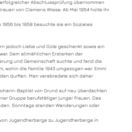
h erfolgreicher Abschlussprüfung übernommen
trauen von Clemens Wiese. Ab Mai 1954 holte ihr
 1956 bis 1958 besuchte sie ein Soziales
ern jedoch Liebe und Güte geschenkt sowie ein
war. Dem allmählichen Erstarken der
ierung und Gemeinschaft suchte und fand die
eim, wohin die Familie 1943 umgezogen war. Emmi
inden durften. Man verabredete sich daher
n Johann-Baptist von Grund auf neu überdachten
er Gruppe berufstätiger junger Frauen. Das
enden. Sonntags standen Wanderungen oder
ie von Jugendherberge zu Jugendherberge in