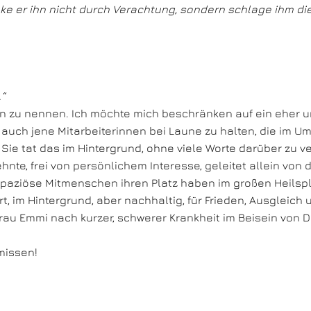
änke er ihn nicht durch Verachtung, sondern schlage ihm 
“
 zu nennen. Ich möchte mich beschränken auf ein eher una
, auch jene Mitarbeiterinnen bei Laune zu halten, die im 
e tat das im Hintergrund, ohne viele Worte darüber zu ve
hnte, frei von persönlichem Interesse, geleitet allein vo
apaziöse Mitmenschen ihren Platz haben im großen Heilspla
rt, im Hintergrund, aber nachhaltig, für Frieden, Ausglei
 Frau Emmi nach kurzer, schwerer Krankheit im Beisein von 
missen!