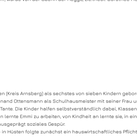
n (Kreis Arnsberg) als sechstes von sieben Kindern gebore
nand Ottensmann als Schulhausmeister mit seiner Frau un
Tante. Die Kinder halfen selbstverständlich dabei, Klass
 lernte Emmi zu arbeiten, von Kindheit an lernte sie, in e
ausgeprägt soziales Gespür.
 Hüsten folgte zunächst ein hauswirtschaftliches Pflichtj