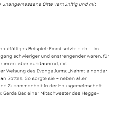
die unangemessene Bitte vernünftig und mit
uffälliges Beispiel: Emmi setzte sich – im
Umgang schwieriger und anstrengender waren, für
rlieren, aber ausdauernd, mit
n der Weisung des Evangeliums: „Nehmt einander
n Gottes. So sorgte sie – neben aller
ch und Zusammenhalt in der Hausgemeinschaft.
Dr. Gerda Bär, einer Mitschwester des Hegge-