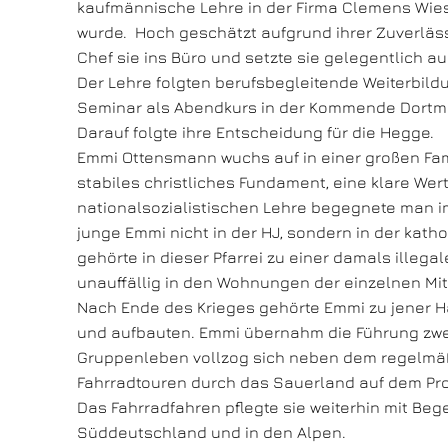
kaufmännische Lehre in der Firma Clemens Wie
wurde. Hoch geschätzt aufgrund ihrer Zuverläss
Chef sie ins Büro und setzte sie gelegentlich a
Der Lehre folgten berufsbegleitende Weiterbild
Seminar als Abendkurs in der Kommende Dortm
Darauf folgte ihre Entscheidung für die Hegge.
Emmi Ottensmann wuchs auf in einer großen Fami
stabiles christliches Fundament, eine klare We
nationalsozialistischen Lehre begegnete man i
junge Emmi nicht in der HJ, sondern in der kath
gehörte in dieser Pfarrei zu einer damals illeg
unauffällig in den Wohnungen der einzelnen Mit
Nach Ende des Krieges gehörte Emmi zu jener Ha
und aufbauten. Emmi übernahm die Führung zwei
Gruppenleben vollzog sich neben dem regelmä
Fahrradtouren durch das Sauerland auf dem P
Das Fahrradfahren pflegte sie weiterhin mit Be
Süddeutschland und in den Alpen.