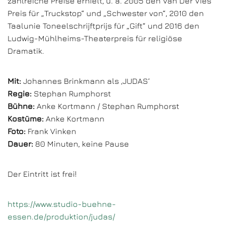
zahlreiche Preise erhielt, u. a. 2005 den Van Der Vies
Preis für „Truckstop“ und „Schwester von“, 2010 den
Taalunie Toneelschrijftprijs für „Gift“ und 2016 den
Ludwig-Mühlheims-Theaterpreis für religiöse
Dramatik.
Mit:
Johannes Brinkmann als ‚JUDAS‘
Regie:
Stephan Rumphorst
Bühne:
Anke Kortmann / Stephan Rumphorst
Kostüme:
Anke Kortmann
Foto:
Frank Vinken
Dauer:
80 Minuten, keine Pause
Der Eintritt ist frei!
https://www.studio-buehne-
essen.de/produktion/judas/